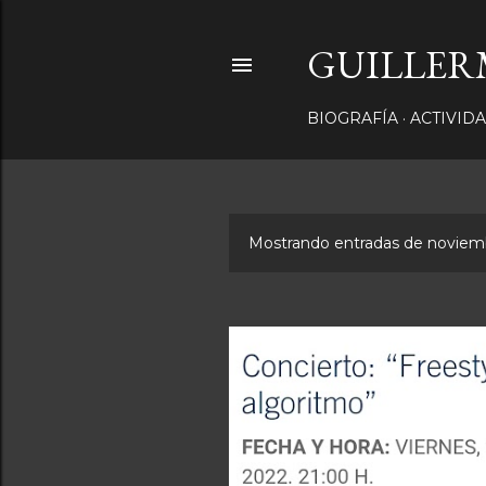
GUILLE
BIOGRAFÍA
ACTIVID
Mostrando entradas de noviem
E
n
t
r
a
d