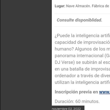
a
s
noviembre 02, 2022