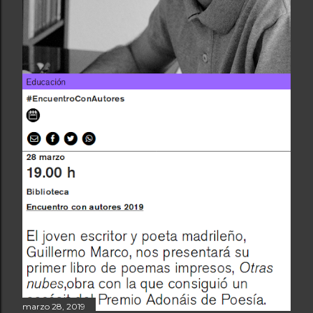
a
s
marzo 28, 2019