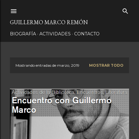
Ir al contenido principal
GUILLERMO MARCO REMÓN
BIOGRAFÍA
ACTIVIDADES
CONTACTO
Mostrando entradas de marzo, 2019
MOSTRAR TODO
E
n
t
r
a
d